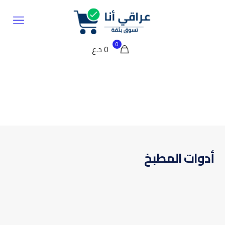
0
0 د.ع
أدوات المطبخ