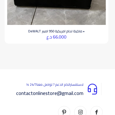
• ماكينة لحام امريكية 950 امبير DeWALT
66.000
د.ع
لاستفساراتكم الدعم ? تواصل معناs 24/7!
contactonlinestore@gmail.com