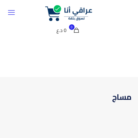
0
0 د.ع
مساج