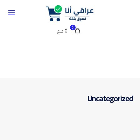
0
0 د.ع
Uncategorized