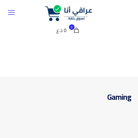
0
0 د.ع
Gaming