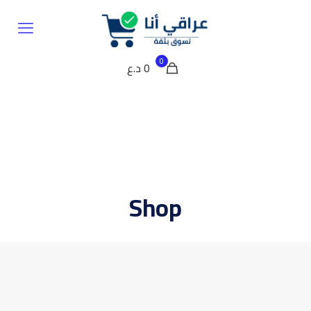
0
0 د.ع
Shop