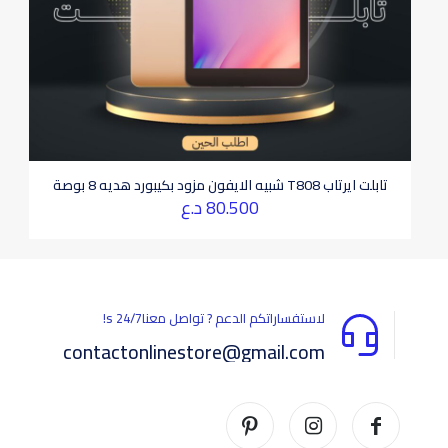
تابلت ايرتاب T808 شبيه الايفون مزود بكيبورد هديه 8 بوصة
80.500
د.ع
لاستفساراتكم الدعم ? تواصل معناs 24/7!
contactonlinestore@gmail.com