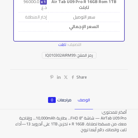
96000.0
Air Tab U09 Pro R 16GB Rom 1TB
1
تابلت
د.ع
سعر التوصيل
إختر المنطقة
السعر الإجمالي
التصنيف:
تابلت
رمز المنتج:
IQ010302AIRM99
Share
الوصف
مراجعات
0
أفكار للمحتوى:
AirTab U09 Pro — شاشة FHD 8″… بطارية 10,000mAh… وإنتاجية
معك من مسقط لصلالة. R 16GB + تخزين 1TB على أندرويد 13—أداء
ثابت واتصالك دائم أينما تروح.