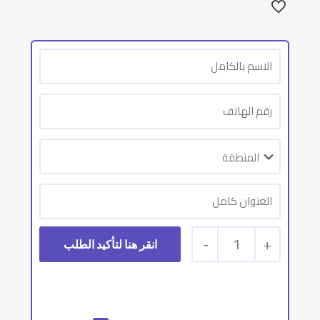
-
1
+