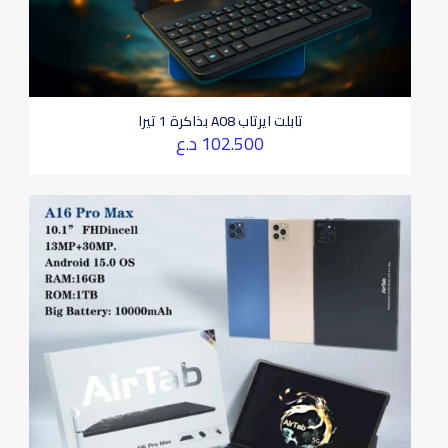
تابلت ايرتاب A08 بذاكرة 1 تيرا
102.500
د.ع