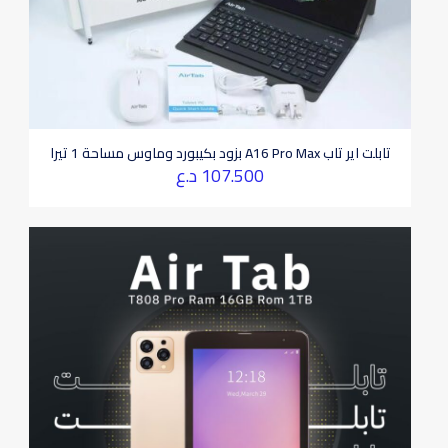
تابلت اير تاب A16 Pro Max بزود بكيبورد وماوس مساحة 1 تيرا
107.500
د.ع