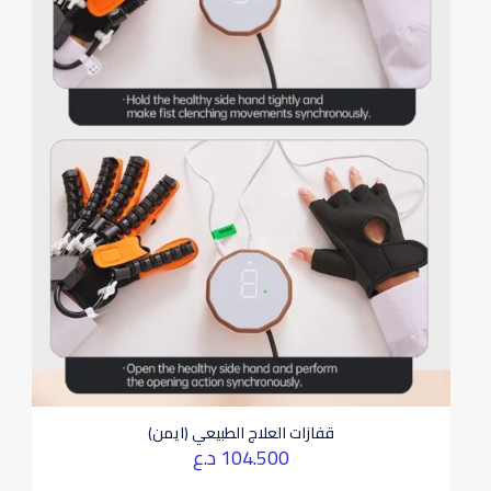
قفازات العلاج الطبيعي (ايمن)
104.500
د.ع