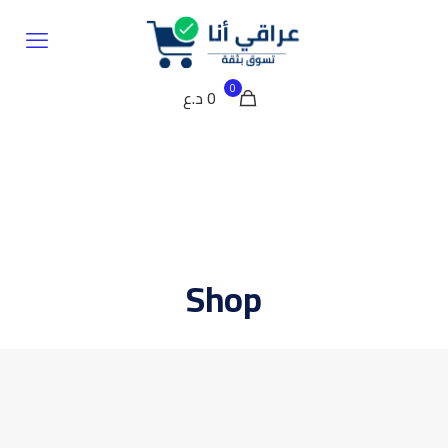
0
0 د.ع
Shop