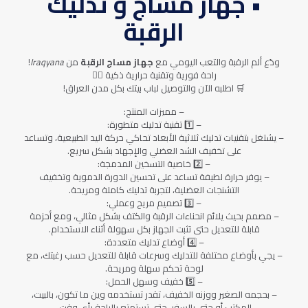
• جهاز مساج و تدليك
الرقبة
ودّع ألم الرقبة والتعب اليومي مع
جهاز مساج الرقبة
من
Iraqyana
!
راحة فورية وتقنية حرارية ذكية 💆‍♂️
🛒 اطلبه الآن والتوصيل لباب بيتك بكل مدن العراق!
– مميزات المنتج:
– 1️⃣ تقنية تدليك متطورة:
– يشتغل بتقنيات تدليك ثلاثية الأبعاد تحاكي حركة اليد الطبيعية، وتساعد
على تخفيف الشد العضلي والإجهاد بشكل سريع.
– 2️⃣ خاصية التسخين المدمجة:
– يوفر حرارة لطيفة تساعد على تحسين الدورة الدموية وتخفيف
التشنجات العضلية، لتجربة تدليك كاملة ومريحة.
– 3️⃣ تصميم مريح وعملي:
– مصمم بحيث يلائم انحناءات الرقبة والكتف بشكل مثالي، ومع أحزمة
قابلة للتعديل حتى تثبت الجهاز بكل سهولة أثناء الاستخدام.
– 4️⃣ أوضاع تدليك متعددة:
– يجي بأوضاع مختلفة للتدليك وسرعات قابلة للتعديل حسب رغبتك، مع
لوحة تحكم سهلة ومريحة.
– 5️⃣ خفيف وسهل الحمل:
– بحجمه الصغير ووزنه الخفيف، تقدر تستخدمه وين ما تكون، بالبيت،
المكتب أو حتى بالسفر، حتى تستمتع بالراحة بأي وقت.