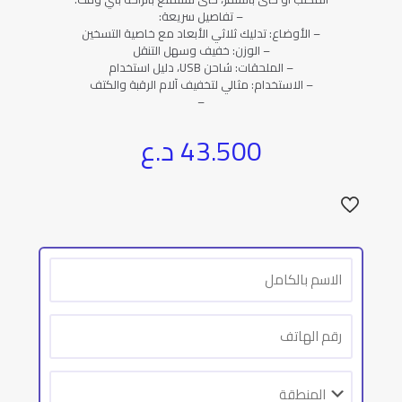
– تفاصيل سريعة:
– الأوضاع: تدليك ثلاثي الأبعاد مع خاصية التسخين
– الوزن: خفيف وسهل التنقل
– الملحقات: شاحن USB، دليل استخدام
– الاستخدام: مثالي لتخفيف آلام الرقبة والكتف
–
43.500
د.ع