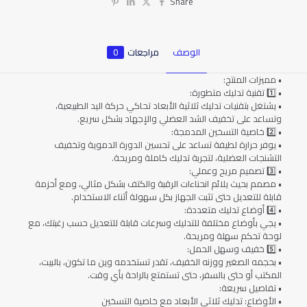
Share
الوصف
مراجعات
0
• مميزات المنتج:
• 1️⃣ تقنية تدليك متطورة:
• يشتغل بتقنيات تدليك ثلاثية الأبعاد تحاكي حركة اليد الطبيعية،
وتساعد على تخفيف الشد العضلي والإجهاد بشكل سريع.
• 2️⃣ خاصية التسخين المدمجة:
• يوفر حرارة لطيفة تساعد على تحسين الدورة الدموية وتخفيف
التشنجات العضلية، لتجربة تدليك كاملة ومريحة.
• 3️⃣ تصميم مريح وعملي:
• مصمم بحيث يلائم انحناءات الرقبة والكتف بشكل مثالي، ومع أحزمة
قابلة للتعديل حتى تثبت الجهاز بكل سهولة أثناء الاستخدام.
• 4️⃣ أوضاع تدليك متعددة:
• يجي بأوضاع مختلفة للتدليك وسرعات قابلة للتعديل حسب رغبتك، مع
لوحة تحكم سهلة ومريحة.
• 5️⃣ خفيف وسهل الحمل:
• بحجمه الصغير ووزنه الخفيف، تقدر تستخدمه وين ما تكون، بالبيت،
المكتب أو حتى بالسفر، حتى تستمتع بالراحة بأي وقت.
• تفاصيل سريعة:
• الأوضاع: تدليك ثلاثي الأبعاد مع خاصية التسخين