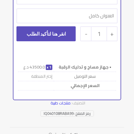
-
1
+
• جهاز مساج و تدليك الرقبة
43500.0
د.ع
1
سعر التوصيل
إختر المنطقة
السعر الإجمالي
التصنيف:
منتجات طبية
رمز المنتج:
IQ040108RABA99