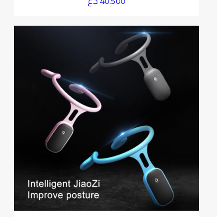
40.500
د.ع