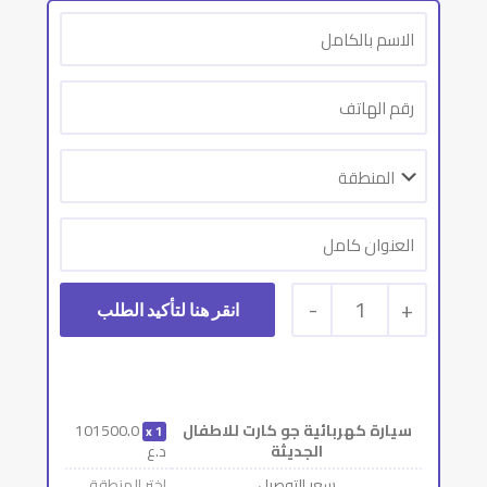
-
1
+
سيارة كهربائية جو كارت للاطفال
101500.0
1
الجديثة
د.ع
سعر التوصيل
إختر المنطقة