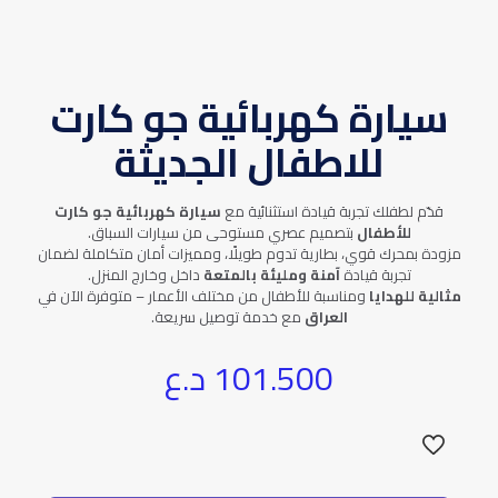
سيارة كهربائية جو كارت
للاطفال الجديثة
قدّم لطفلك تجربة قيادة استثنائية مع
سيارة كهربائية جو كارت
للأطفال
بتصميم عصري مستوحى من سيارات السباق.
مزودة بمحرك قوي، بطارية تدوم طويلًا، ومميزات أمان متكاملة لضمان
تجربة قيادة
آمنة ومليئة بالمتعة
داخل وخارج المنزل.
مثالية للهدايا
ومناسبة للأطفال من مختلف الأعمار – متوفرة الآن في
العراق
مع خدمة توصيل سريعة.
101.500
د.ع