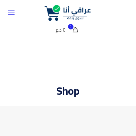
0
0 د.ع
Shop