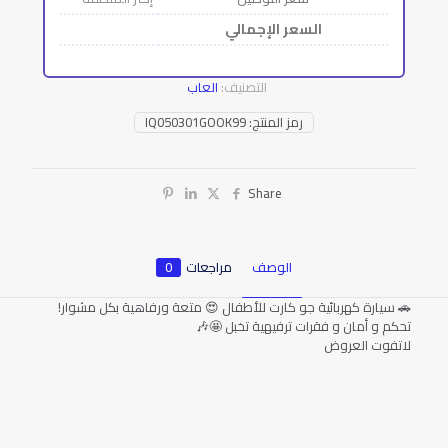
السعر الإجمالي
التصنيف:
العاب
رمز المنتج:
IQ050301GOOK99
Share
الوصف
مراجعات
0
🚗 سيارة كهربائية جو كارت للأطفال 😍 متعة ورفاهية بكل مشوار!
تحكم و أمان و فقرات ترفيهية تخبل 🤩🎶
لاتفوت العروض
المراجعات
لا توجد مراجعات بعد.