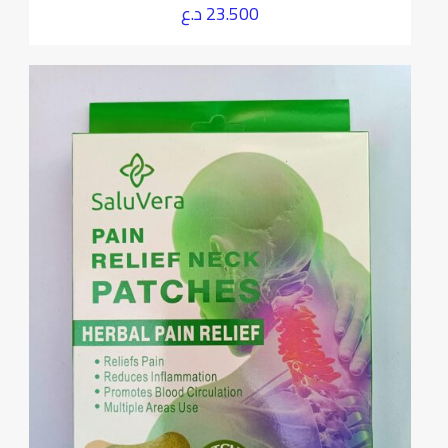
23.500
د.ع