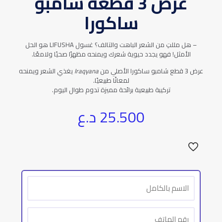
عرض 3 قطعة شامبو
ساكورا
– هل مللتِ من الشعر الباهت والتالف؟ غسول LIFUSHA هو الحل
الأمثل! فهو يجدد حيوية شعرك ويمنحه مظهرًا صحيًا ولامعًا.
عرض 3 قطع شامبو ساكورا الأصلي من
Iraqyana
يغذي الشعر ويمنحه
لمعانًا طبيعيًا.
تركيبة طبيعية برائحة مميزة تدوم طوال اليوم.
25.500
د.ع