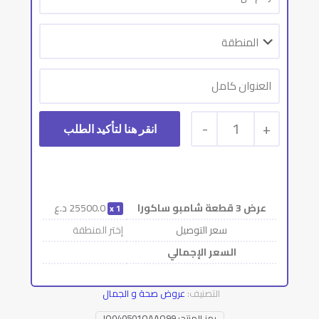
-
1
+
عرض 3 قطعة شامبو ساكورا
25500.0
د.ع
1
سعر التوصيل
إختر المنطقة
السعر الإجمالي
التصنيف:
عروض صحة و الجمال
رمز المنتج:
IQ040501QAAQ99