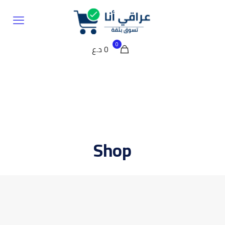
0
0 د.ع
Shop