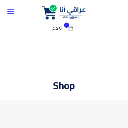
0
0 د.ع
Shop