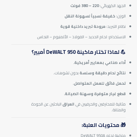
الجهد الكهربائي:
220 – 380 فولت
الوزن:
خفيفة نسبياً لسهولة النقل
نظام التبريد:
مروحة تبريد داخلية قوية
الاستخدام: لحام الحديد – الفولاذ – الألمنيوم – النحاس
💪 لماذا تختار ماكينة DeWALT 950 أمبير؟
أداء صناعي بمعايير أمريكية.
نتائج لحام دقيقة وسلسة
بدون تشوهات.
تحمل فائق للعمل المتواصل
.
قطع غيار متوفرة وسهلة الصيانة.
مثالية للمحترفين والحرفيين في
العراق
الباحثين عن الجودة
والمتانة.
🎁 محتويات العلبة:
ماكينة لحام DeWALT 950A