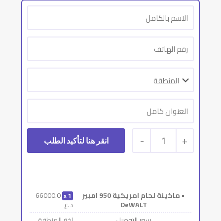
-
1
+
• ماكينة لحام امريكية 950 امبير
66000.0
1
DeWALT
د.ع
سعر التوصيل
إختر المنطقة