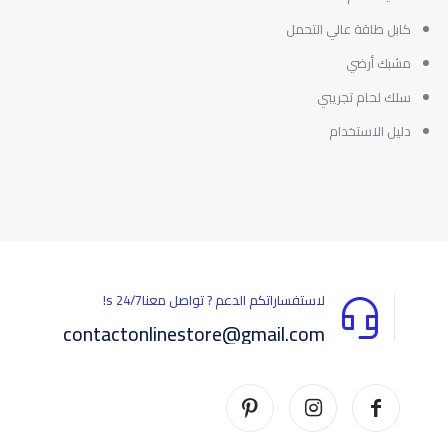
كابل طاقة عالي التحمل
مشبك أرضي
سلك لحام تجريبي
دليل الاستخدام
المراجعات
لا توجد مراجعات بعد.
يسمح فقط للزبائن مسجلي الدخول الذين قاموا بشراء هذا المنتج ترك
مراجعة.
لاستفساراتكم الدعم ? تواصل معناs 24/7!
contactonlinestore@gmail.com