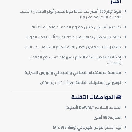
أمبير
قوة تيار 950 أمبير
تتيح لحامًا قويًا لجميع أنواع المعادن (الحديد،
الفولاذ، الألمنيوم وغيرها).
تصميم أمريكي متين
مقاوم للصدمات والحرارة العالية.
نظام تبريد ذكي
يمنع ارتفاع درجة الحرارة أثناء العمل الطويل.
تشغيل ثابت وهادئ
بفضل تقنية التحكم الإلكتروني في التيار.
إمكانية تعديل شدة اللحام بسهولة
حسب نوع المعدن
وسمكه.
مناسبة للاستخدام الصناعي والميداني والورش المنزلية.
توفير في استهلاك الطاقة
مع أداء ثابت ومستقر.
🧰 المواصفات التقنية:
العلامة التجارية:
DeWALT (أصلية)
القدرة:
950 أمبير
نوع اللحام:
قوس كهربائي (Arc Welding)