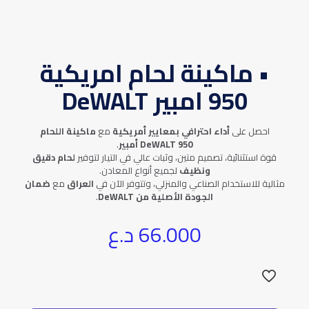
• ماكينة لحام امريكية
950 امبير DeWALT
احصل على
أداء احترافي بمعايير أمريكية
مع
ماكينة اللحام
DeWALT 950 أمبير
.
قوة استثنائية، تصميم متين، وثبات عالي في التيار لتوفير
لحام دقيق
ونظيف
لجميع أنواع المعادن.
مثالية للاستخدام الصناعي والمنزلي، وتتوفر الآن في
العراق
مع
ضمان
الجودة الأصلية من DeWALT
.
66.000
د.ع