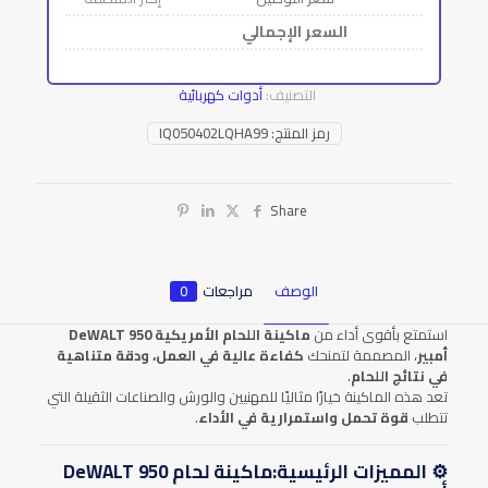
السعر الإجمالي
التصنيف:
أدوات كهربائية
رمز المنتج:
IQ050402LQHA99
Share
الوصف
مراجعات
0
استمتع بأقوى أداء من
ماكينة اللحام الأمريكية DeWALT 950
أمبير
، المصممة لتمنحك
كفاءة عالية في العمل، ودقة متناهية
في نتائج اللحام
.
تعد هذه الماكينة خيارًا مثاليًا للمهنيين والورش والصناعات الثقيلة التي
تتطلب
قوة تحمل واستمرارية في الأداء
.
⚙️ المميزات الرئيسية:ماكينة لحام DeWALT 950