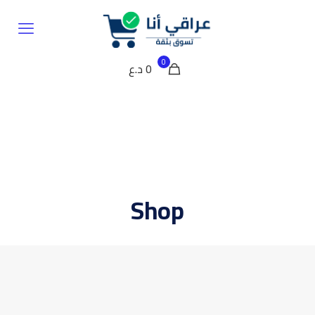
0
0 د.ع
Shop