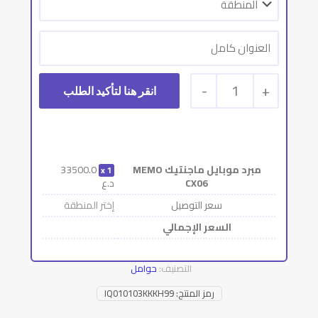
-
1
+
مبرد موبايل ماجنتيك MEMO
33500.0
1
CX06
د.ع
سعر التوصيل
إختر المنطقة
السعر الإجمالي
التصنيف:
حوامل
رمز المنتج:
IQ010103KKKH99