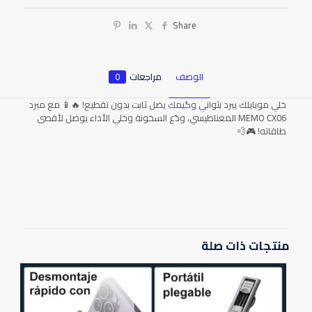
Share
الوصف
مراجعات
0
خلي موبايلك يبرد بثواني وگيمك يضل ثابت بدون تقطيع! 🔥📱 مع مبرد
MEMO CX06 المغناطيسي، ودّع السخونة وخلي الأداء يوصل لأقصى
طاقاته! 🎮💨
المراجعات
لا توجد مراجعات بعد.
يسمح فقط للزبائن مسجلي الدخول الذين قاموا بشراء هذا المنتج ترك
مراجعة.
منتجات ذات صلة