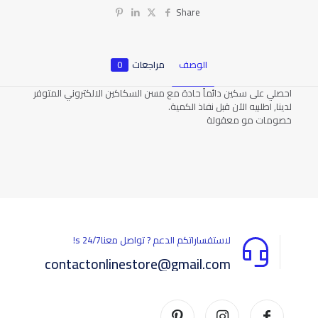
Share
الوصف
مراجعات
0
احصلي على سكين دائماً حادة مع مسن السكاكين الالكتروني المتوفر
لدينا, اطلبيه الآن قبل نفاذ الكمية.
خصومات مو معقولة
المراجعات
لا توجد مراجعات بعد.
يسمح فقط للزبائن مسجلي الدخول الذين قاموا بشراء هذا المنتج ترك
مراجعة.
لاستفساراتكم الدعم ? تواصل معناs 24/7!
contactonlinestore@gmail.com