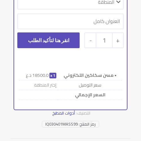
-
1
+
• مسن سكاكين اللكتروني
18500.0
د.ع
1
سعر التوصيل
إختر المنطقة
السعر الإجمالي
التصنيف:
أدوات المطبخ
رمز المنتج:
IQ030401MASS99