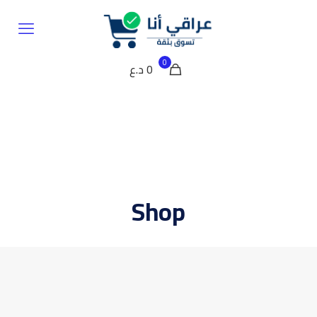
0
0 د.ع
Shop