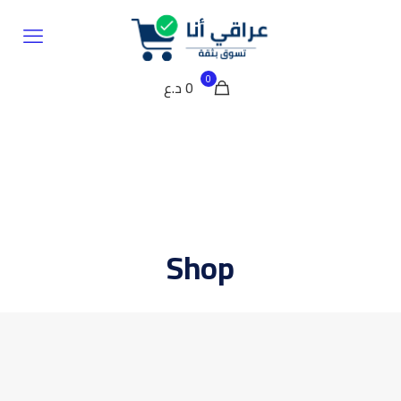
0
0 د.ع
Shop