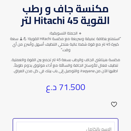
مكنسة جاف و رطب
القوية Hitachi 45 لتر
🔹 الجملة التسويقية:
“استمتع بنظافة عميقة وسريعة مع مكنسة Hitachi القوية! 💪🧹 سعة
كبيرة 45 لتر مع قوة شفط عالية هتخلي التنظيف أسهل وأسرع من أي
وقت.”
مكنسة هيتاشي الجاف والرطب بسعة 45 لتر تجمع بين القوة والعملية.
تنظيف فعال للأوساخ الجافة والسائلة مع أداء موثوق يدوم طويلاً.
اطلبها الآن من
Iraqyana
والتوصيل إلى باب بيتك في كل مدن العراق.
71.500
د.ع