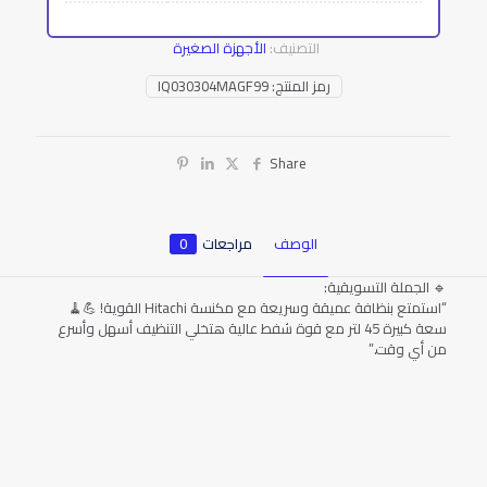
التصنيف:
الأجهزة الصغيرة
رمز المنتج:
IQ030304MAGF99
Share
الوصف
مراجعات
0
🔹 الجملة التسويقية:
“استمتع بنظافة عميقة وسريعة مع مكنسة Hitachi القوية! 💪🧹
سعة كبيرة 45 لتر مع قوة شفط عالية هتخلي التنظيف أسهل وأسرع
من أي وقت.”
المراجعات
لا توجد مراجعات بعد.
يسمح فقط للزبائن مسجلي الدخول الذين قاموا بشراء هذا المنتج ترك