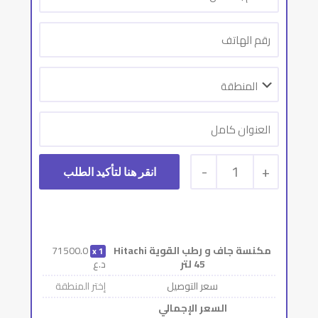
-
1
+
مكنسة جاف و رطب القوية Hitachi
71500.0
1
45 لتر
د.ع
سعر التوصيل
إختر المنطقة
السعر الإجمالي