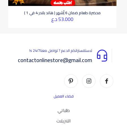
محضرة طعام ضمان 6 أِشهر ( هاند بلندر 4 في 1 )
53.000
د.ع
لاستفساراتكم الدعم ? تواصل معناs 24/7!
contactonlinestore@gmail.com
فضاء العميل
طلباتي
التنزيلات