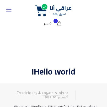
0
0 د.ع
Hello world!
Published by
iraqyana_937dri
on
أغسطس 10, 2022
Welcome to WordPress. This is your first post. Edit or delete it,