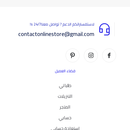
يسمح فقط للزبائن مسجلي الدخول الذين قاموا بشراء هذا المنتج ترك
مراجعة.
لاستفساراتكم الدعم ? تواصل معناs 24/7!
contactonlinestore@gmail.com
فضاء العميل
طلباتي
التنزيلات
المتجر
حسابي
استعادة حسابي