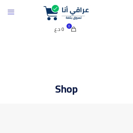
0
0 د.ع
Shop