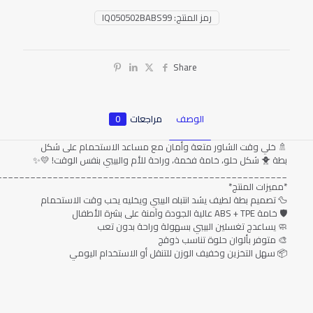
رمز المنتج:
IQ050502BABS99
Share
الوصف
مراجعات
0
🚿 خلي وقت الشاور متعة وأمان مع مساعد الاستحمام على شكل
بطة 🐥 شكل حلو، خامة فخمة، وراحة للأم والبيبي بنفس الوقت! 💛✨
____________________________________________________
*مميزات المنتج*
🦆 تصميم بطة لطيف يشد انتباه البيبي ويخليه يحب وقت الاستحمام
🛡️ خامة ABS + TPE عالية الجودة وآمنة على بشرة الأطفال
🧼 يساعدج تغسلين البيبي بسهولة وراحة بدون تعب
🎨 متوفر بألوان حلوة تناسب ذوقج
📦 سهل التخزين وخفيف الوزن للتنقل أو الاستخدام اليومي
المراجعات
لا توجد مراجعات بعد.