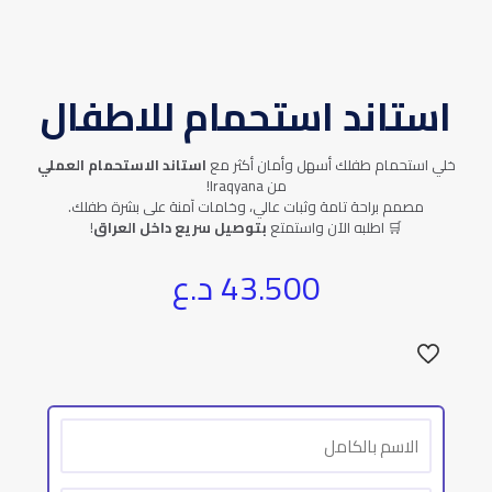
استاند استحمام للاطفال
خلي استحمام طفلك أسهل وأمان أكثر مع
استاند الاستحمام العملي
من Iraqyana!
مصمم براحة تامة وثبات عالي، وخامات آمنة على بشرة طفلك.
🛒 اطلبه الآن واستمتع
بتوصيل سريع داخل العراق
!
43.500
د.ع